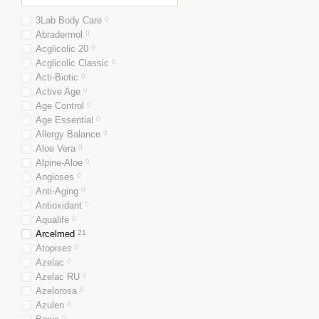
3Lab Body Care
0
Abradermol
0
Acglicolic 20
0
Acglicolic Classic
0
Acti-Biotic
0
Active Age
0
Age Control
0
Age Essential
0
Allergy Balance
0
Aloe Vera
0
Alpine-Aloe
0
Angioses
0
Anti-Aging
0
Antioxidant
0
Aqualife
0
Arcelmed
21
Atopises
0
Azelac
0
Azelac RU
0
Azelorosa
0
Azulen
0
0