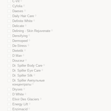
C-Vit
0
Cyfolia
0
Daeses
0
Daily Hair Care
0
Definite White
0
Delicate
0
Delining - Skin Rejuvenate
0
Densifying
0
Dermopeel
0
De-Stress
0
Dietetik
0
D Man
0
Douceur
0
Dr. Spiller Body Care
0
Dr. Spiller Eye Care
0
Dr. Spiller Silk
0
Dr. Spiller Ампульные
концентраты
0
Dryses
0
D White
0
Elixir Des Glaciers
0
Energy Lift
0
Enzimacid
0