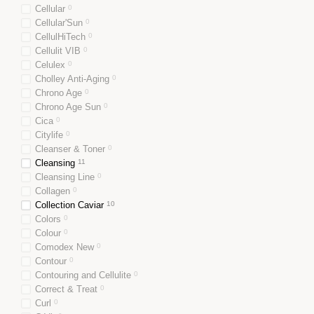
Cellular
0
Cellular'Sun
0
CellulHiTech
0
Cellulit VIB
0
Celulex
0
Cholley Anti-Aging
0
Chrono Age
0
Chrono Age Sun
0
Cica
0
Citylife
0
Cleanser & Toner
0
Cleansing
11
Cleansing Line
0
Collagen
0
Collection Caviar
10
Colors
0
Colour
0
Comodex New
0
Contour
0
Contouring and Cellulite
0
Correct & Treat
0
Curl
0