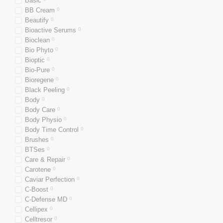
Basic
BB Cream
0
Beautify
0
Bioactive Serums
0
Bioclean
0
Bio Phyto
0
Bioptic
0
Bio-Pure
0
Bioregene
0
Black Peeling
0
Body
0
Body Care
0
Body Physio
0
Body Time Control
0
Brushes
0
BTSes
0
Care & Repair
0
Carotene
0
Caviar Perfection
0
C-Boost
0
C-Defense MD
0
Cellipex
0
Celltresor
0