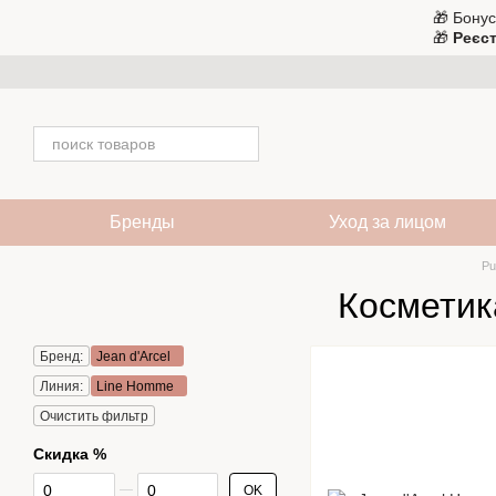
Перейти к основному контенту
🎁 Бонус
🎁
Реєст
Бренды
Уход за лицом
Pu
Косметик
Бренд:
Jean d'Arcel
Линия:
Line Homme
Очистить фильтр
Скидка %
От Скидка %
До Скидка %
OK