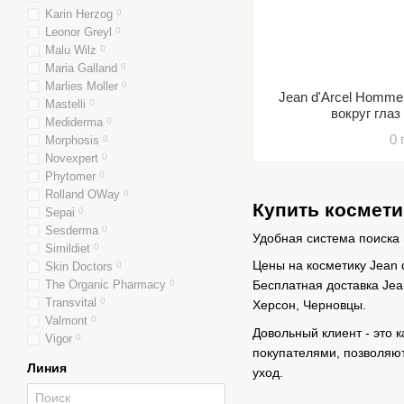
Karin Herzog
0
Leonor Greyl
0
Malu Wilz
0
Maria Galland
0
Marlies Moller
0
Jean d'Arcel Homme
Mastelli
0
вокруг гла
Mediderma
0
0 
Morphosis
0
Novexpert
0
Phytomer
0
Rolland OWay
0
Купить космети
Sepai
0
Sesderma
0
Удобная система поиска 
Simildiet
0
Цены на косметику Jean 
Skin Doctors
0
The Organic Pharmacy
0
Бесплатная доставка Jea
Transvital
0
Херсон, Черновцы.
Valmont
0
Довольный клиент - это 
Vigor
0
покупателями, позволяю
Линия
уход.