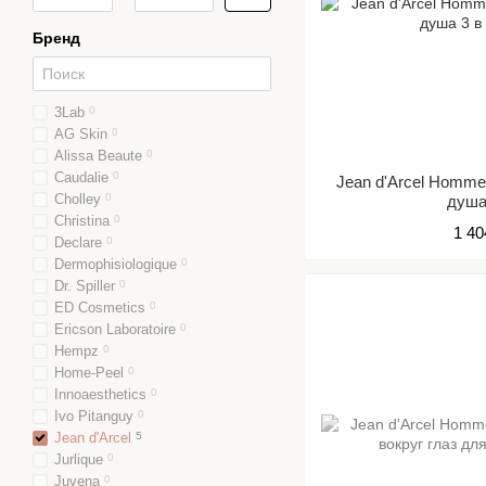
Бренд
3Lab
0
AG Skin
0
Alissa Beaute
0
Caudalie
0
Jean d'Arcel Homm
Cholley
0
душа
Christina
0
1 40
Declare
0
Dermophisiologique
0
Dr. Spiller
0
ED Cosmetics
0
Ericson Laboratoire
0
Hempz
0
Home-Peel
0
Innoaesthetics
0
Ivo Pitanguy
0
Jean d'Arcel
5
Jurlique
0
Juvena
0