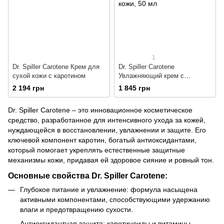
1
Dr. Spiller Carotene Крем для
Dr. Spiller Carotene
сухой кожи с каротином
Увлажняющий крем с
каротином для нормальной
2 194 грн
1 845 грн
кожи
Dr. Spiller Carotene – это инновационное косметическое
средство, разработанное для интенсивного ухода за кожей,
нуждающейся в восстановлении, увлажнении и защите. Его
ключевой компонент каротин, богатый антиоксидантами,
который помогает укреплять естественные защитные
механизмы кожи, придавая ей здоровое сияние и ровный тон.
Основные свойства Dr. Spiller Carotene:
Глубокое питание и увлажнение: формула насыщена
активными компонентами, способствующими удержанию
влаги и предотвращению сухости.
Антиоксидантная защита: каротиноиды и витамины