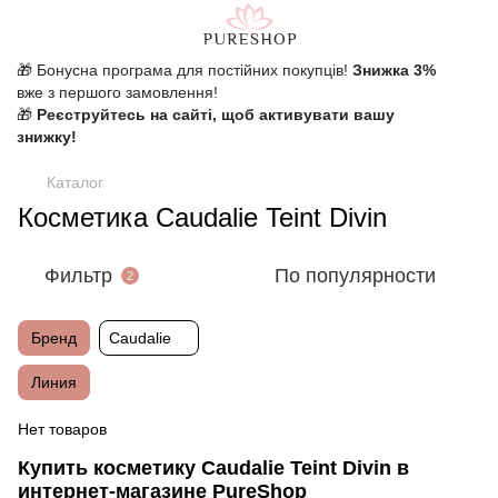
🎁 Бонусна програма для постійних покупців!
Знижка 3%
вже з першого замовлення!
🎁
Реєструйтесь на сайті, щоб активувати вашу
знижку!
Каталог
Косметика Caudalie Teint Divin
Фильтр
По популярности
2
Бренд
Caudalie
Линия
Нет товаров
Купить косметику Caudalie Teint Divin в
интернет-магазине PureShop