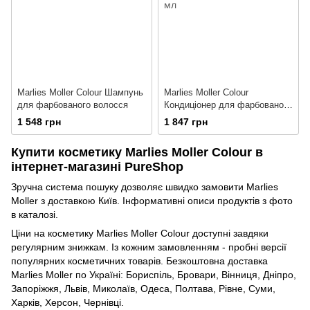
Marlies Moller Colour Шампунь
Marlies Moller Colour
для фарбованого волосся
Кондиціонер для фарбованого
волосся
1 548 грн
1 847 грн
Купити косметику Marlies Moller Colour в
інтернет-магазині PureShop
Зручна система пошуку дозволяє швидко замовити Marlies
Moller з доставкою Київ. Інформативні описи продуктів з фото
в каталозі.
Ціни на косметику Marlies Moller Colour доступні завдяки
регулярним знижкам. Із кожним замовленням - пробні версії
популярних косметичних товарів. Безкоштовна доставка
Marlies Moller по Україні: Бориспіль, Бровари, Вінниця, Дніпро,
Запоріжжя, Львів, Миколаїв, Одеса, Полтава, Рівне, Суми,
Харків, Херсон, Чернівці.