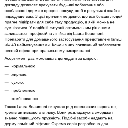
догляду дозволяє врахувати будь-які побажання або
особливості дерми в процесі пошуку, щоб в результаті знайти
підходяще вам. З цієї причини не дивно, що все більше людей
прагне підібрати для себе таку продукцію, в якій можна не
сумніватися. У подібній ситуації оптимальним рішенням
залишається професійна лінійка від Laura Beaumont.
Препарати для домашнього застосування представлені більш,
ніж 40 найменуваннями. Кожен з них покликаний забезпечити
певний ефект при правильному використанні.
Асортимент дає можливість доглядати за шкірою:
нормальною;
жирною;
сухою;
проблемною;
комбінованою.
Також Laura Beaumont випускає ряд ефективних сироваток,
кремів антивікового впливу. Вони розгладжують зморшки і
значно підвищують пружність. Подібні засоби надають на
дерму помітний ліфтинг. Окрема серія розроблена для