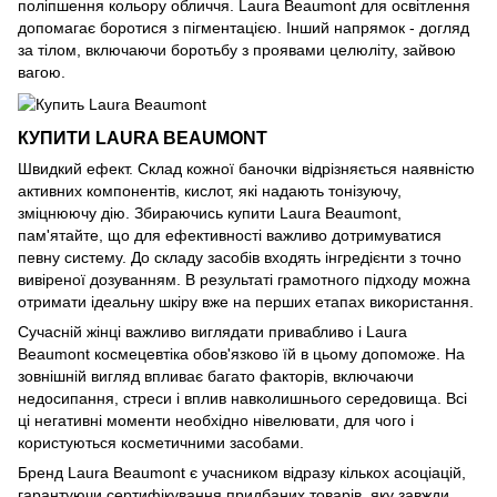
поліпшення кольору обличчя. Laura Beaumont для освітлення
допомагає боротися з пігментацією. Інший напрямок - догляд
за тілом, включаючи боротьбу з проявами целюліту, зайвою
вагою.
КУПИТИ LAURA BEAUMONT
Швидкий ефект. Склад кожної баночки відрізняється наявністю
активних компонентів, кислот, які надають тонізуючу,
зміцнюючу дію. Збираючись купити Laura Beaumont,
пам'ятайте, що для ефективності важливо дотримуватися
певну систему. До складу засобів входять інгредієнти з точно
вивіреної дозуванням. В результаті грамотного підходу можна
отримати ідеальну шкіру вже на перших етапах використання.
Сучасній жінці важливо виглядати привабливо і Laura
Beaumont космецевтіка обов'язково їй в цьому допоможе. На
зовнішній вигляд впливає багато факторів, включаючи
недосипання, стреси і вплив навколишнього середовища. Всі
ці негативні моменти необхідно нівелювати, для чого і
користуються косметичними засобами.
Бренд Laura Beaumont є учасником відразу кількох асоціацій,
гарантуючи сертифікування придбаних товарів, яку завжди