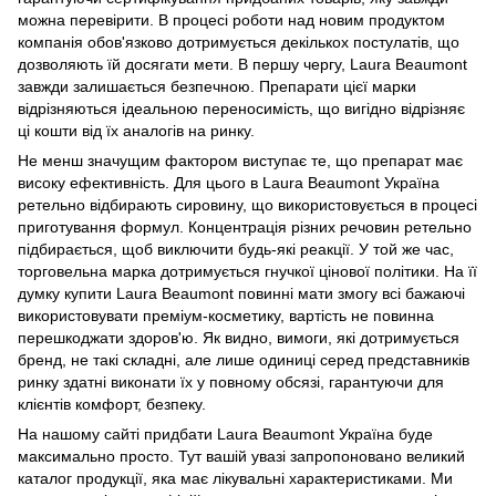
можна перевірити. В процесі роботи над новим продуктом
компанія обов'язково дотримується декількох постулатів, що
дозволяють їй досягати мети. В першу чергу, Laura Beaumont
завжди залишається безпечною. Препарати цієї марки
відрізняються ідеальною переносимість, що вигідно відрізняє
ці кошти від їх аналогів на ринку.
Не менш значущим фактором виступає те, що препарат має
високу ефективність. Для цього в Laura Beaumont Україна
ретельно відбирають сировину, що використовується в процесі
приготування формул. Концентрація різних речовин ретельно
підбирається, щоб виключити будь-які реакції. У той же час,
торговельна марка дотримується гнучкої цінової політики. На її
думку купити Laura Beaumont повинні мати змогу всі бажаючі
використовувати преміум-косметику, вартість не повинна
перешкоджати здоров'ю. Як видно, вимоги, які дотримується
бренд, не такі складні, але лише одиниці серед представників
ринку здатні виконати їх у повному обсязі, гарантуючи для
клієнтів комфорт, безпеку.
На нашому сайті придбати Laura Beaumont Україна буде
максимально просто. Тут вашій увазі запропоновано великий
каталог продукції, яка має лікувальні характеристиками. Ми