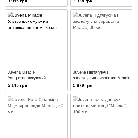
3 995 грн
3 338 грн
Juvena Miracle
Juvena Підтягуюча і
Ультразволожуючий
зволожуюча сироватка Miracle
антивіковий крем
5 145 грн
5 879 грн