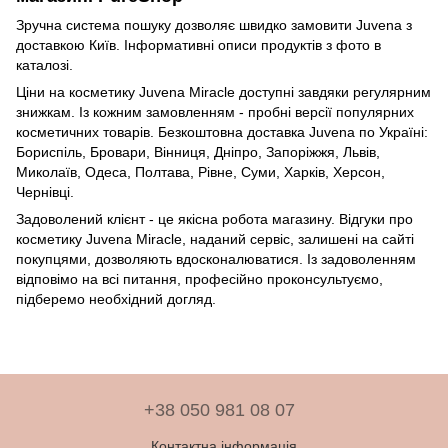
Зручна система пошуку дозволяє швидко замовити Juvena з
доставкою Київ. Інформативні описи продуктів з фото в
каталозі.
Ціни на косметику Juvena Miracle доступні завдяки регулярним
знижкам. Із кожним замовленням - пробні версії популярних
косметичних товарів. Безкоштовна доставка Juvena по Україні:
Бориспіль, Бровари, Вінниця, Дніпро, Запоріжжя, Львів,
Миколаїв, Одеса, Полтава, Рівне, Суми, Харків, Херсон,
Чернівці.
Задоволений клієнт - це якісна робота магазину. Відгуки про
косметику Juvena Miracle, наданий сервіс, залишені на сайті
покупцями, дозволяють вдосконалюватися. Із задоволенням
відповімо на всі питання, професійно проконсультуємо,
підберемо необхідний догляд.
+38 050 981 08 07
Контактна інформація