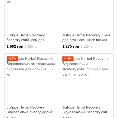
Jurlique Herbal Recovery
Jurlique Herbal Recovery Крем
Зволожуючий крем для
для пружності шкіри навколо
пружності шкіри обличчя
очей
1 692 грн
1 275 грн
2 820 грн
2 125 грн
−20%
−40%
Jurlique Herbal Recovery
Jurlique Herbal Recovery
Відновлююча омолоджуюча
Відновлюючий зволожуючий
сироватка для обличчя
лосьйон для обличчя