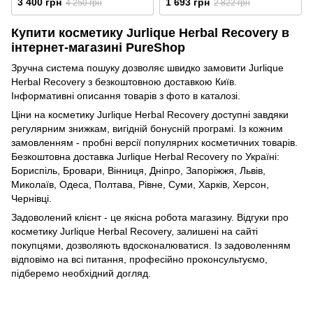
3 400 грн
1 693 грн
4 250 грн
2 822 грн
Купити косметику Jurlique Herbal Recovery в
інтернет-магазині PureShop
Зручна система пошуку дозволяє швидко замовити Jurlique
Herbal Recovery з безкоштовною доставкою Київ.
Інформативні описання товарів з фото в каталозі.
Ціни на косметику Jurlique Herbal Recovery доступні завдяки
регулярним знижкам, вигідній бонусній програмі. Із кожним
замовленням - пробні версії популярних косметичних товарів.
Безкоштовна доставка Jurlique Herbal Recovery по Україні:
Бориспіль, Бровари, Вінниця, Дніпро, Запоріжжя, Львів,
Миколаїв, Одеса, Полтава, Рівне, Суми, Харків, Херсон,
Чернівці.
Задоволений клієнт - це якісна робота магазину. Відгуки про
косметику Jurlique Herbal Recovery, залишені на сайті
покупцями, дозволяють вдосконалюватися. Із задоволенням
відповімо на всі питання, професійно проконсультуємо,
підберемо необхідний догляд.