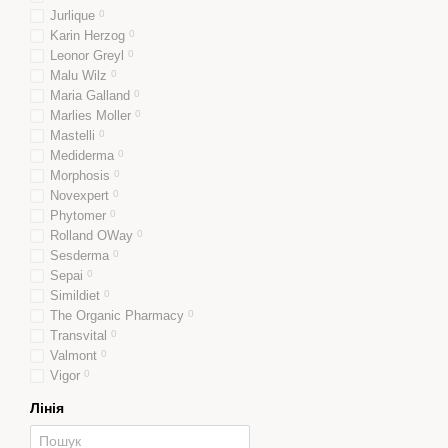
Jurlique
0
Karin Herzog
0
Leonor Greyl
0
Malu Wilz
0
Maria Galland
0
Marlies Moller
0
Mastelli
0
Mediderma
0
Morphosis
0
Novexpert
0
Phytomer
0
Rolland OWay
0
Sesderma
0
Sepai
0
Simildiet
0
The Organic Pharmacy
0
Transvital
0
Valmont
0
Vigor
0
Лінія