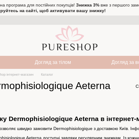
на програма для постійних покупців!
Знижка 3%
вже з першого зам
руйтесь на сайті, щоб активувати вашу знижку!
Догляд за тілом
Догляд за 
hop інтернет-магазин
Каталог
mophisiologique Aeterna
С
у Dermophisiologique Aeterna в інтернет-
зволяє швидко замовити Dermophisiologique з доставкою Київ. Інфо
hisiologique Aeterna доступні завдяки регулярним знижкам. Із кож