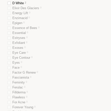
D White
2
Elixir Des Glaciers
0
Energy Lift
0
Enzimacid
0
Epigen
0
Essence of Bees
0
Essential
0
Estryses
0
Exfoliant
0
Exoses
0
Eye Care
0
Eye Contour
0
Eyes
0
Face
0
Factor G Renew
0
Fascianista
0
Feminity
0
Ferulac
0
Fillderma
0
Flawless
0
For Acne
0
Forever Young
0