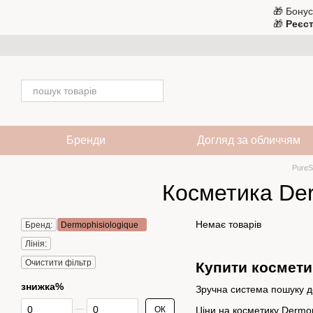
Перейти до основного контенту
🎁 Бонус
🎁
Реєст
Бренди
Догляд за обличчям
PureS
Косметика Der
Немає товарів
Бренд:
Dermophisiologique
Лінія:
Очистити фільтр
Купити косметик
знижка%
Зручна система пошуку до
Від знижка%
До знижка%
ОК
Ціни на косметику Dermop