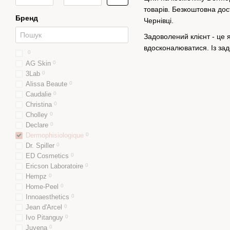
товарів. Безкоштовна дос
Бренд
Чернівці.
Задоволений клієнт - це 
вдосконалюватися. Із за
0
AG Skin
0
3Lab
0
Alissa Beaute
0
Caudalie
0
Christina
0
Cholley
0
Declare
0
Dermophisiologique
0
Dr. Spiller
0
ED Cosmetics
0
Ericson Laboratoire
0
Hempz
0
Home-Peel
0
Innoaesthetics
0
Jean d'Arcel
0
Ivo Pitanguy
0
Juvena
0