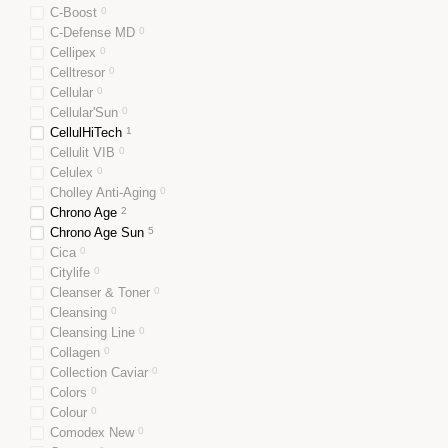
C-Boost
0
C-Defense MD
0
Cellipex
0
Celltresor
0
Cellular
0
Cellular'Sun
0
CellulHiTech
1
Cellulit VIB
0
Celulex
0
Cholley Anti-Aging
0
Chrono Age
2
Chrono Age Sun
5
Cica
0
Citylife
0
Cleanser & Toner
0
Cleansing
0
Cleansing Line
0
Collagen
0
Collection Caviar
0
Colors
0
Colour
0
Comodex New
0