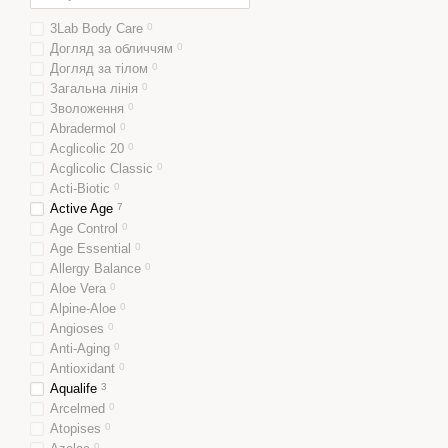
3Lab Body Care
0
Догляд за обличчям
0
Догляд за тілом
0
Загальна лінія
0
Зволоження
0
Abradermol
0
Acglicolic 20
0
Acglicolic Classic
0
Acti-Biotic
0
Active Age
7
Age Control
0
Age Essential
0
Allergy Balance
0
Aloe Vera
0
Alpine-Aloe
0
Angioses
0
Anti-Aging
0
Antioxidant
0
Aqualife
3
Arcelmed
0
Atopises
0
0