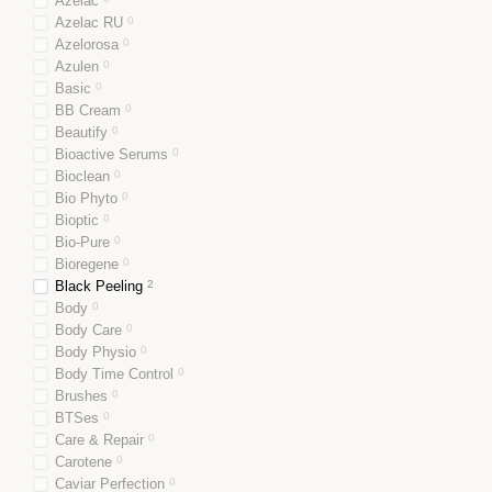
Azelac
Azelac RU
0
Azelorosa
0
Azulen
0
Basic
0
BB Cream
0
Beautify
0
Bioactive Serums
0
Bioclean
0
Bio Phyto
0
Bioptic
0
Bio-Pure
0
Bioregene
0
Black Peeling
2
Body
0
Body Care
0
Body Physio
0
Body Time Control
0
Brushes
0
BTSes
0
Care & Repair
0
Carotene
0
Caviar Perfection
0