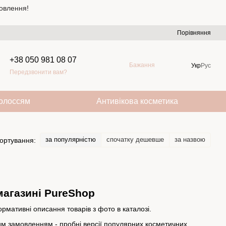
овлення!
Порівняння
+38 050 981 08 07
Бажання
Укр
Рус
Передзвонити вам?
волоссям
Антивікова косметика
за популярністю
спочатку дешевше
за назвою
ортування:
магазині PureShop
рмативні описання товарів з фото в каталозі.
ним замовленням - пробні версії популярних косметичних