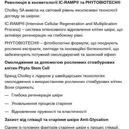
Революція в косметології IC-RAMP® та PHYTOBIOTECH®
Cholley SA вивела на світовий рівень ексклюзивні технології
догляду за шкірою:
IC-RAMP® (Intensive Cellular Regeneration and Multiplication
Process) – система інтенсивного відновлення клітин шкіри, що
активізує регенерацію на глибокому рівні.
PHYTOBIOTECH® – фітобіологічні формули, що поєднують
рослинні екстракти, пептиди та інноваційні біотехнології, що
забезпечують потужний омолоджуючий та захисний ефект.
Омолодження за допомогою рослинних стовбурових
клітин Phyto Stem Cell
Бренд Cholley є лідером у швейцарських технологіях
омолодження з використанням рослинних стовбурових клітин.
Вони сприяють:
Глибока регенерація шкіри
Уповільнення процесів старіння
Відновленню пружності та еластичності
Захист від глікації та старіння шкіри Anti-Glycation
Одним із головних факторів старіння шкіри є процес глікації,