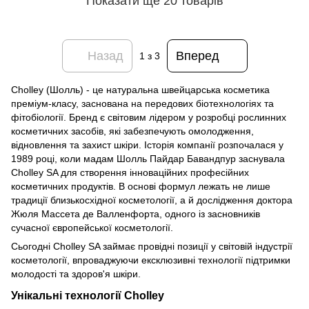
Показати ще 20 товарів
Назад
Вперед
1
з 3
Cholley (Шолль) - це натуральна швейцарська косметика
преміум-класу, заснована на передових біотехнологіях та
фітобіології. Бренд є світовим лідером у розробці рослинних
косметичних засобів, які забезпечують омолодження,
відновлення та захист шкіри. Історія компанії розпочалася у
1989 році, коли мадам Шолль Пайдар Бавандпур заснувала
Cholley SA для створення інноваційних професійних
косметичних продуктів. В основі формул лежать не лише
традиції близькосхідної косметології, а й дослідження доктора
Жюля Массета де Валленфорта, одного із засновників
сучасної європейської косметології.
Сьогодні Cholley SA займає провідні позиції у світовій індустрії
косметології, впроваджуючи ексклюзивні технології підтримки
молодості та здоров'я шкіри.
Унікальні технології Cholley