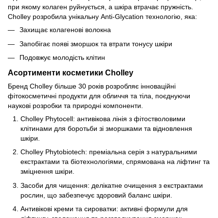
при якому колаген руйнується, а шкіра втрачає пружність.
Cholley розробила унікальну Anti-Glycation технологію, яка:
Захищає колагенові волокна
Запобігає появі зморшок та втрати тонусу шкіри
Подовжує молодість клітин
Асортименти косметики Cholley
Бренд Cholley більше 30 років розробляє інноваційні
фітокосметичні продукти для обличчя та тіла, поєднуючи
наукові розробки та природні компоненти.
Cholley Phytocell: антивікова лінія з фітостволовими
клітинами для боротьби зі зморшками та відновлення
шкіри.
Cholley Phytobiotech: преміальна серія з натуральними
екстрактами та біотехнологіями, спрямована на ліфтинг та
зміцнення шкіри.
Засоби для чищення: делікатне очищення з екстрактами
рослин, що забезпечує здоровий баланс шкіри.
Антивікові креми та сироватки: активні формули для