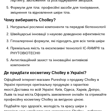
ліфтингу, зволоження та розгладжування зморшок.
Формули для тіла: професійні засоби для тонізування,
зміцнення та відновлення шкіри тіла.
Чому вибирають Cholley?
Натуральні рослинні компоненти та передові біотехнології
Швейцарські інновації з науково доведеною ефективністю
Гіпоалергенні формули, які підходять для всіх типів шкіри
Преміальна якість та ексклюзивні технології IC-RAMP® та
PHYTOBIOTECH®
Антиглікаційний захист та інноваційні антивікові
компоненти
Де придбати косметику Cholley в Україні?
Офіційний інтернет-магазин Pureshop з продажу Cholley в
Україні пропонує оригінальну продукцію з гарантією
якості.Доставка по всій Україні: Київ, Одеса, Харків, Дніпро,
Львів та інші міста.Оформіть замовлення онлайн та отримайте
професійну косметику Cholley за вигідною ціною.
Подбайте про здоров'я, молодість та красу шкіри з
преміальною швейцарською косметикою Cholley – вибором