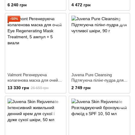
фітоестрогенами
ревіталізант
6 240 грн
4 472 грн
−50%
Valmont Регенеруюча
Juvena Pure Cleansing
колагенова маска для очей
Підтягуюча пілінг-пудра для
Eye Regenerating Mask
чутливої ​​шкіри
13 330 грн
2 749 грн
26 659 грн
Treatment