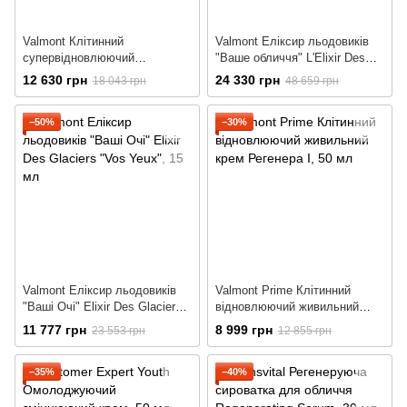
Valmont Клітинний
Valmont Еліксир льодовиків
супервідновлюючий
"Ваше обличчя" L'Elixir Des
живильний крем Prime
Glaciers "Votre Visage"
12 630 грн
24 330 грн
18 043 грн
48 659 грн
Regenera II
−50%
−30%
Valmont Еліксир льодовиків
Valmont Prime Клітинний
"Ваші Очі" Elixir Des Glaciers
відновлюючий живильний
"Vos Yeux"
крем Регенера I
11 777 грн
8 999 грн
23 553 грн
12 855 грн
−35%
−40%