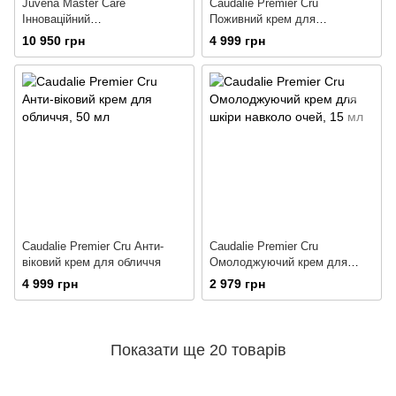
Juvena Master Care
Caudalie Premier Cru
Інноваційний
Поживний крем для
відновлювальний крем
глобального антивікового
10 950 грн
4 999 грн
MasterCream
догляду
Caudalie Premier Cru Анти-
Caudalie Premier Cru
віковий крем для обличчя
Омолоджуючий крем для
шкіри навколо очей
4 999 грн
2 979 грн
Показати ще 20 товарів