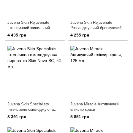
Juvena Skin Rejuvenate
Juvena Skin Rejuvenate
Інтенсивний живильний
Розгладжуючий бронзуючий
денний крем для сухої і дуже
флюїд з SPF 10
4 435 грн
4 255 грн
сухої шкіри
Juvena Skin Specialists
Juvena Miracle Активуючий
Інтенсивно омолоджуюча
еліксир краси
сироватка Skin Nova SC
8 391 грн
5 851 грн