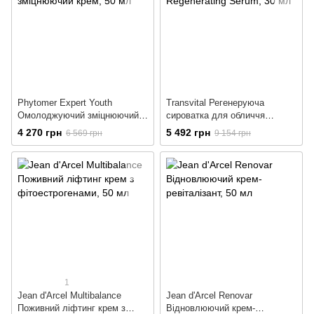
Phytomer Expert Youth
Transvital Регенеруюча
Омолоджуючий зміцнюючий
сироватка для обличчя
крем
Regenerating Serum
4 270 грн
5 492 грн
6 569 грн
9 154 грн
1
Jean d'Arcel Multibalance
Jean d'Arcel Renovar
Поживний ліфтинг крем з
Відновлюючий крем-